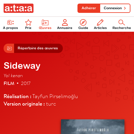
Adhérer
Connexion
À propos
Prix
Œuvres
Annuaire
Guide
Articles
Recherche
Répertoire des œuvres
Sideway
Yol kenarı
FILM
2017
•
Réalisation :
Tayfun Pirselimoğlu
Version originale :
turc