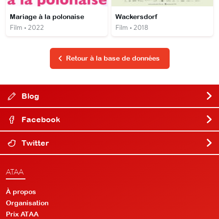
Mariage à la polonaise
Wackersdorf
Film • 2022
Film • 2018
Retour à la base de données
Blog
Facebook
Twitter
ATAA
À propos
Organisation
Prix ATAA