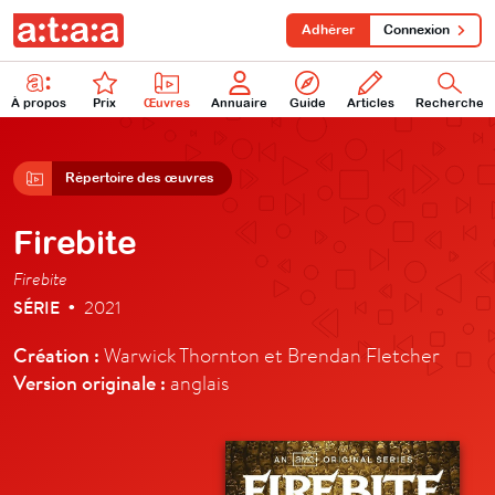
Adhérer
Connexion
À propos
Prix
Œuvres
Annuaire
Guide
Articles
Recherche
Répertoire des œuvres
Firebite
Firebite
SÉRIE
2021
•
Création :
Warwick Thornton et Brendan Fletcher
Version originale :
anglais