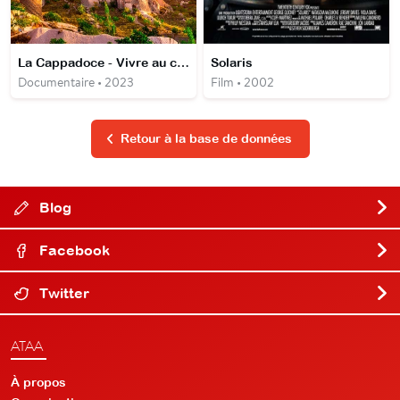
La Cappadoce - Vivre au cœur des roches
Solaris
Documentaire • 2023
Film • 2002
Retour à la base de données
Blog
Facebook
Twitter
ATAA
À propos