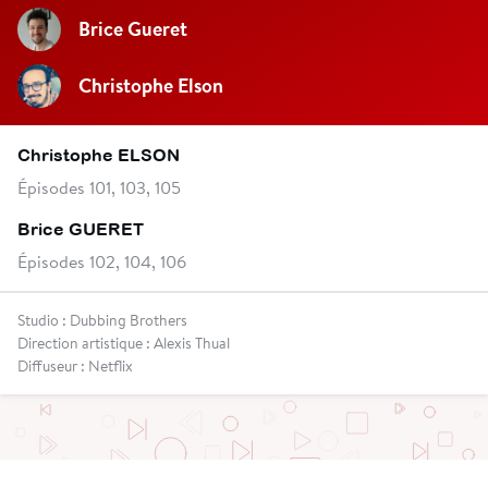
Brice Gueret
Christophe Elson
Christophe ELSON
Épisodes 101, 103, 105
Brice GUERET
Épisodes 102, 104, 106
Studio : Dubbing Brothers
Direction artistique : Alexis Thual
Diffuseur : Netflix