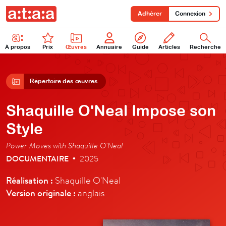
Adhérer
Connexion
À propos
Prix
Œuvres
Annuaire
Guide
Articles
Recherche
Répertoire des œuvres
Shaquille O'Neal Impose son
Style
Power Moves with Shaquille O'Neal
DOCUMENTAIRE
2025
•
Réalisation :
Shaquille O'Neal
Version originale :
anglais