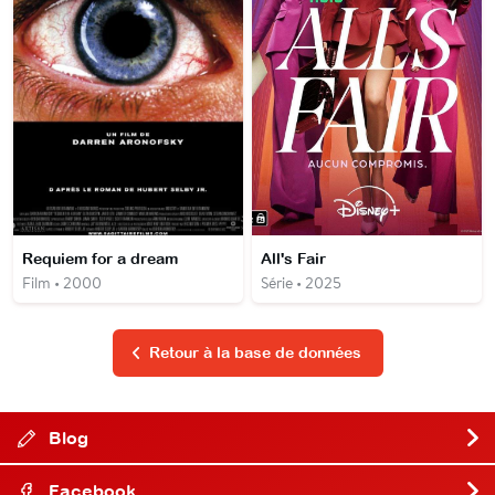
Requiem for a dream
All's Fair
Film • 2000
Série • 2025
Retour à la base de données
Blog
Facebook