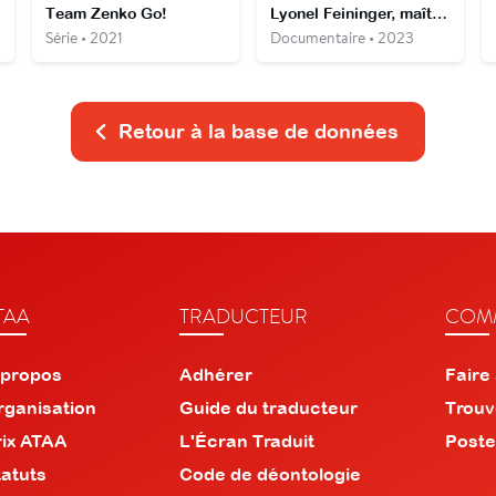
Team Zenko Go!
Lyonel Feininger, maître du Bauhaus
Série • 2021
Documentaire • 2023
Retour à la base de données
TAA
TRADUCTEUR
COMM
 propos
Adhérer
Faire
rganisation
Guide du traducteur
Trouv
rix ATAA
L'Écran Traduit
Poste
tatuts
Code de déontologie