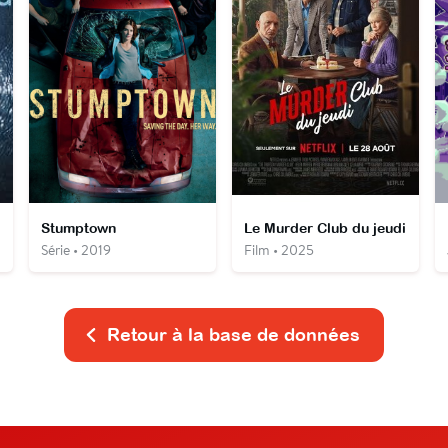
Stumptown
Le Murder Club du jeudi
Série • 2019
Film • 2025
Retour à la base de données