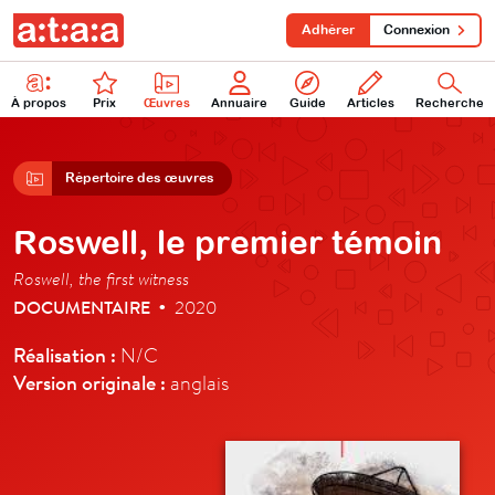
Adhérer
Connexion
À propos
Prix
Œuvres
Annuaire
Guide
Articles
Recherche
Répertoire des œuvres
Roswell, le premier témoin
Roswell, the first witness
DOCUMENTAIRE
2020
•
Réalisation :
N/C
Version originale :
anglais