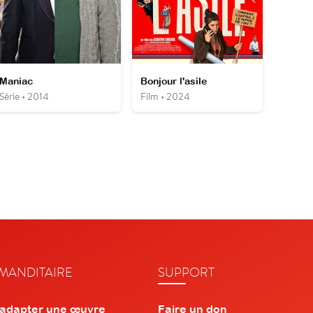
Maniac
Bonjour l'asile
Série • 2014
Film • 2024
ANDITAIRE
SUPPORT
 adapter une œuvre
Faire un don