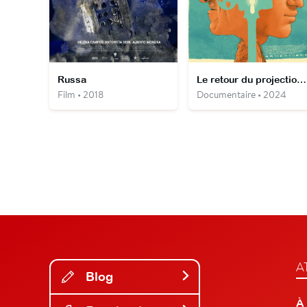
Russa
Le retour du projectionniste
Film • 2018
Documentaire • 2024
A
Blog
À