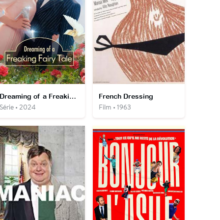
Dreaming of a Freaking Fairy Tale
French Dressing
Série • 2024
Film • 1963