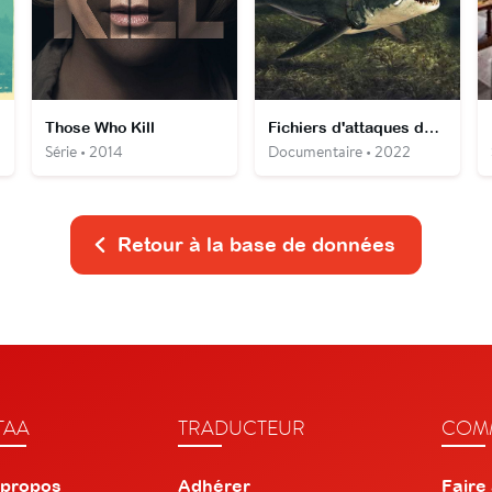
Those Who Kill
Fichiers d'attaques de requins
Série • 2014
Documentaire • 2022
Retour à la base de données
TAA
TRADUCTEUR
COMM
 propos
Adhérer
Faire