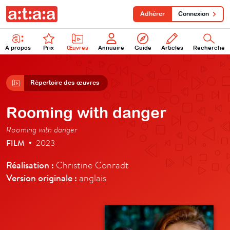
Adhérer
Connexion
À propos
Prix
Œuvres
Annuaire
Guide
Articles
Recherche
Répertoire des œuvres
Rooming with danger
Rooming with danger
FILM
2023
•
Réalisation :
Christine Conradt
Version originale :
anglais