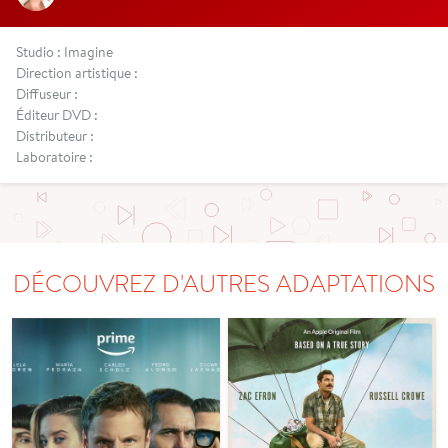
Studio : Imagine
Direction artistique :
Diffuseur :
Éditeur DVD :
Distributeur :
Laboratoire :
DÉCOUVREZ D'AUTRES ADAPTATIONS