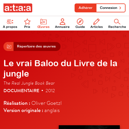
Adhérer
Connexion
À propos
Prix
Œuvres
Annuaire
Guide
Articles
Recherche
Répertoire des œuvres
Le vrai Baloo du Livre de la
jungle
The Real Jungle Book Bear
DOCUMENTAIRE
2012
•
Réalisation :
Oliver Goetzl
Version originale :
anglais