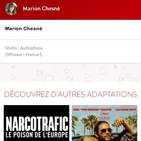
Marion Chesné
Marion Chesné
Studio : Audiophase
Diffuseur : France 5
DÉCOUVREZ D'AUTRES ADAPTATIONS