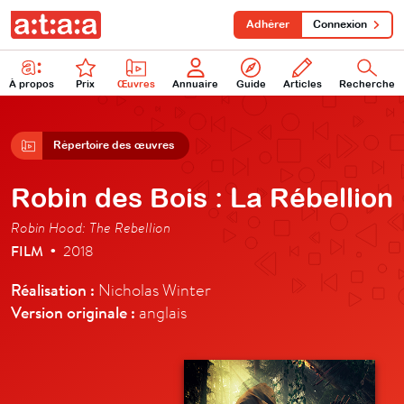
Adhérer
Connexion
À propos
Prix
Œuvres
Annuaire
Guide
Articles
Recherche
Répertoire des œuvres
Robin des Bois : La Rébellion
Robin Hood: The Rebellion
FILM
2018
•
Réalisation :
Nicholas Winter
Version originale :
anglais