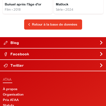
Buñuel après l'âge d'or
Matlock
Film • 2018
Série • 2024
Retour à la base de données
Blog
Facebook
Twitter
ATAA
À propos
Organisation
Prix ATAA
Statuts