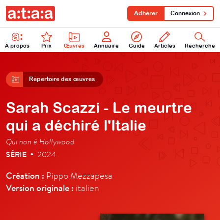
Adhérer
Connexion
À propos
Prix
Œuvres
Annuaire
Guide
Articles
Recherche
Répertoire des œuvres
Sarah Scazzi - Le meurtre
qui a déchiré l'Italie
Qui non è Hollywood
SÉRIE
2024
•
Création :
Pippo Mezzapesa
Version originale :
italien