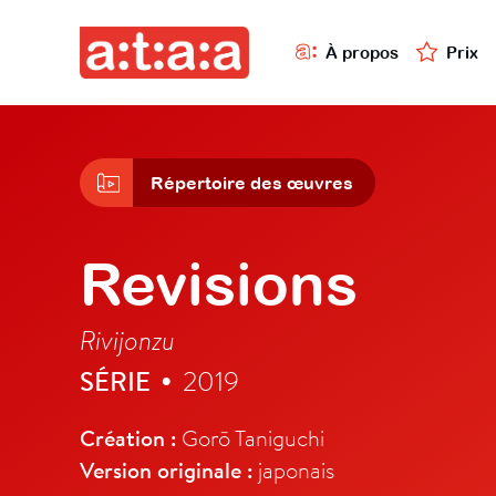
À propos
Prix
Répertoire des œuvres
Revisions
Rivijonzu
SÉRIE
2019
•
Création :
Gorō Taniguchi
Version originale :
japonais