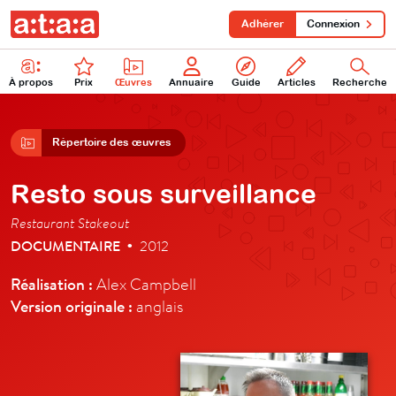
Adhérer
Connexion
À propos
Prix
Œuvres
Annuaire
Guide
Articles
Recherche
Répertoire des œuvres
Resto sous surveillance
Restaurant Stakeout
DOCUMENTAIRE
2012
•
Réalisation :
Alex Campbell
Version originale :
anglais