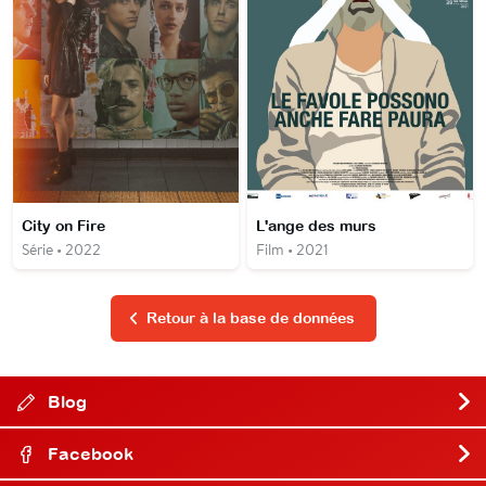
City on Fire
L'ange des murs
Série • 2022
Film • 2021
Retour à la base de données
Blog
Facebook