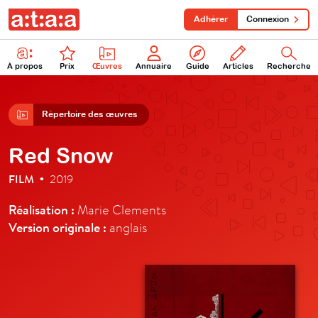
Adhérer
Connexion
À propos
Prix
Œuvres
Annuaire
Guide
Articles
Recherche
Répertoire des œuvres
Red Snow
FILM
2019
•
Réalisation :
Marie Clements
Version originale :
anglais