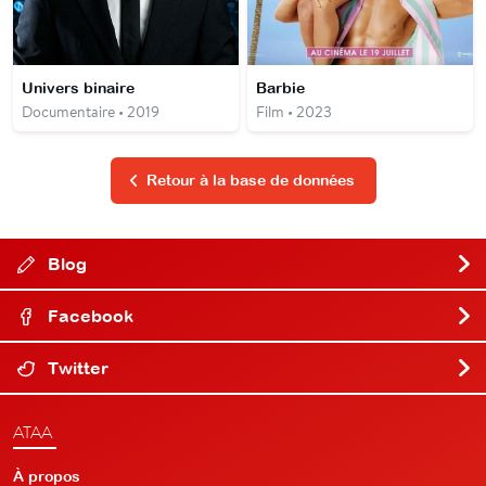
Univers binaire
Barbie
Documentaire • 2019
Film • 2023
Retour à la base de données
Blog
Facebook
Twitter
ATAA
À propos