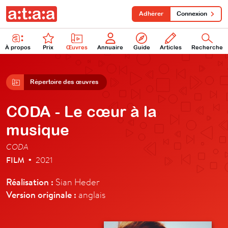
Adhérer
Connexion
À propos
Prix
Œuvres
Annuaire
Guide
Articles
Recherche
Répertoire des œuvres
CODA - Le cœur à la
musique
CODA
FILM
2021
•
Réalisation :
Sian Heder
Version originale :
anglais