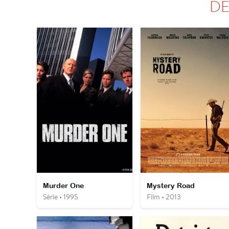
DÉ
Murder One
Mystery Road
Série • 1995
Film • 2013