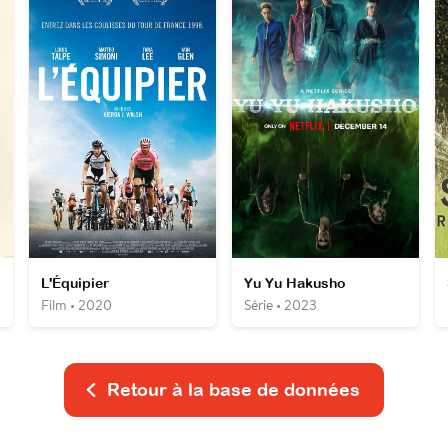
L'Équipier
Yu Yu Hakusho
Film • 2020
Série • 2023
Retour à la base de données