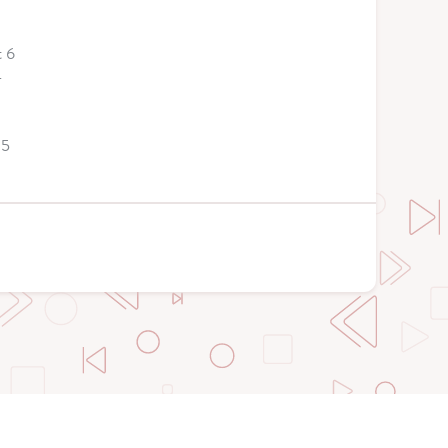
t 6
4
 5