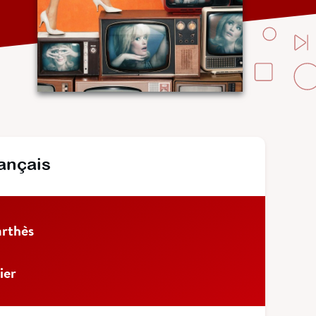
rançais
arthès
ier