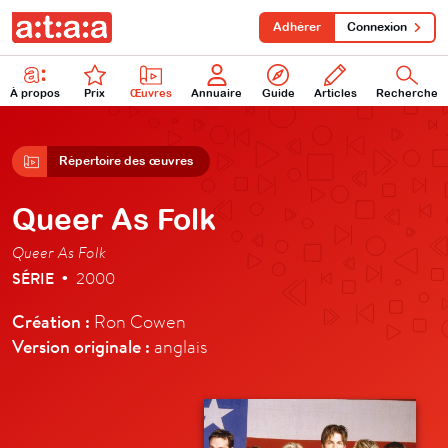
Adhérer
Connexion
À propos
Prix
Œuvres
Annuaire
Guide
Articles
Recherche
Répertoire des œuvres
Queer As Folk
Queer As Folk
SÉRIE
2000
•
Création :
Ron Cowen
Version originale :
anglais