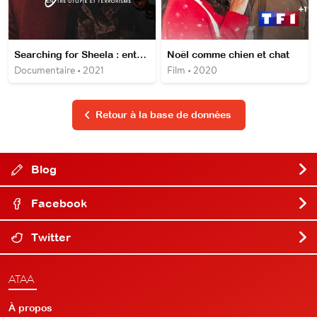
Searching for Sheela : entre utopie et terrorisme
Noël comme chien et chat
Documentaire • 2021
Film • 2020
Retour à la base de données
Blog
Facebook
Twitter
ATAA
À propos