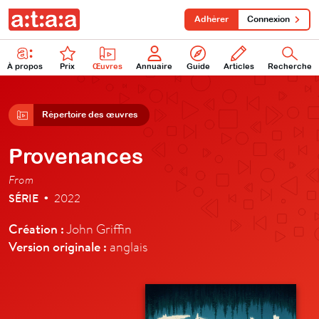
Adhérer
Connexion
À propos
Prix
Œuvres
Annuaire
Guide
Articles
Recherche
Répertoire des œuvres
Provenances
From
SÉRIE
2022
•
Création :
John Griffin
Version originale :
anglais