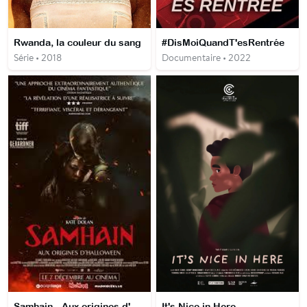
Rwanda, la couleur du sang
#DisMoiQuandT'esRentrée
Série • 2018
Documentaire • 2022
Samhain - Aux origines d'Halloween
It's Nice in Here