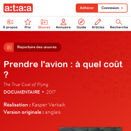
Adhérer
Connexion
À propos
Prix
Œuvres
Annuaire
Guide
Articles
Recherche
Répertoire des œuvres
Prendre l'avion : à quel coût
?
The True Cost of Flying
DOCUMENTAIRE
2017
•
Réalisation :
Kasper Verkaik
Version originale :
anglais