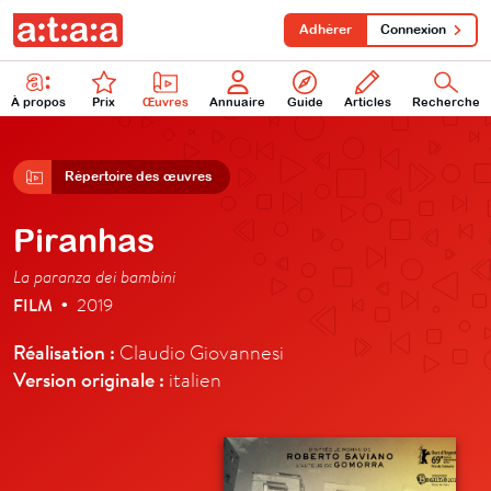
Adhérer
Connexion
À propos
Prix
Œuvres
Annuaire
Guide
Articles
Recherche
Répertoire des œuvres
Piranhas
La paranza dei bambini
FILM
2019
•
Réalisation :
Claudio Giovannesi
Version originale :
italien