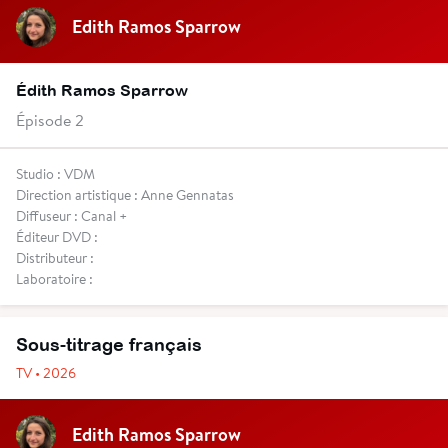
Edith Ramos Sparrow
Édith Ramos Sparrow
Épisode 2
Studio : VDM
Direction artistique : Anne Gennatas
Diffuseur : Canal +
Éditeur DVD :
Distributeur :
Laboratoire :
Sous-titrage français
TV • 2026
Edith Ramos Sparrow