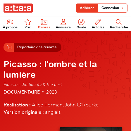
Adhérer
Connexion
À propos
Prix
Œuvres
Annuaire
Guide
Articles
Recherche
Répertoire des œuvres
Picasso : l'ombre et la
lumière
Picasso : the beauty & the best
DOCUMENTAIRE
2023
•
Réalisation :
Alice Perman, John O'Rourke
Version originale :
anglais