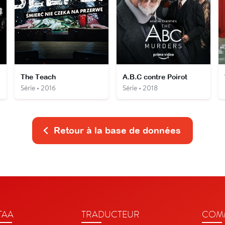
The Teach
A.B.C contre Poirot
Série • 2016
Série • 2018
Retour à la base de données
TAA
TRADUCTEUR
COMM