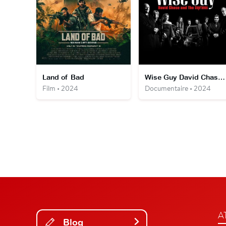
Land of Bad
Wise Guy David Chase and the Sopranos
Film • 2024
Documentaire • 2024
A
Blog