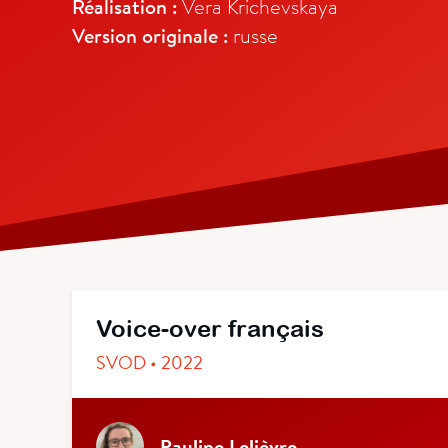
Réalisation :
Vera Krichevskaya
Version originale :
russe
Voice-over français
SVOD • 2022
Pauline Lelièvre