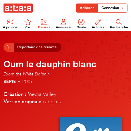
Adhérer
Connexion
À propos
Prix
Œuvres
Annuaire
Guide
Articles
Recherche
Répertoire des œuvres
Oum le dauphin blanc
Zoom the White Dolphin
SÉRIE
2015
•
Création :
Media Valley
Version originale :
anglais