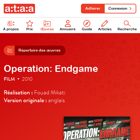
Adhérer
Connexion
À propos
Prix
Œuvres
Annuaire
Guide
Articles
Recherche
Répertoire des œuvres
Operation: Endgame
FILM
2010
•
Réalisation :
Fouad Mikati
Version originale :
anglais