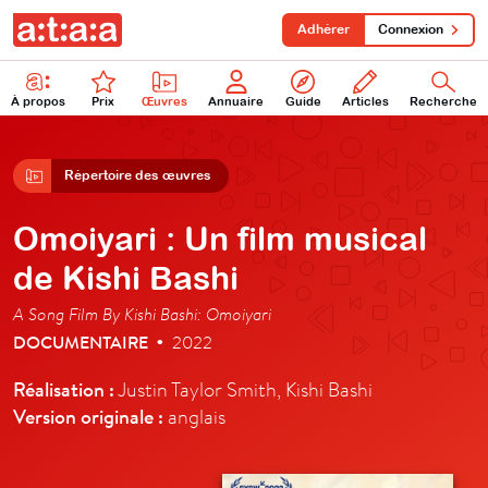
Adhérer
Connexion
À propos
Prix
Œuvres
Annuaire
Guide
Articles
Recherche
Répertoire des œuvres
Omoiyari : Un film musical
de Kishi Bashi
A Song Film By Kishi Bashi: Omoiyari
DOCUMENTAIRE
2022
•
Réalisation :
Justin Taylor Smith, Kishi Bashi
Version originale :
anglais