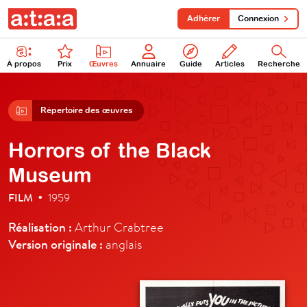
Adhérer
Connexion
À propos
Prix
Œuvres
Annuaire
Guide
Articles
Recherche
Répertoire des œuvres
Horrors of the Black
Museum
FILM
1959
•
Réalisation :
Arthur Crabtree
Version originale :
anglais