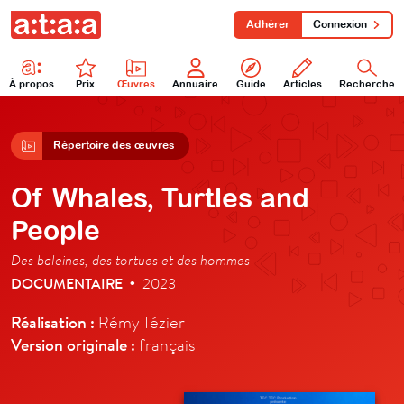
Adhérer
Connexion
À propos
Prix
Œuvres
Annuaire
Guide
Articles
Recherche
Répertoire des œuvres
Of Whales, Turtles and
People
Des baleines, des tortues et des hommes
DOCUMENTAIRE
2023
•
Réalisation :
Rémy Tézier
Version originale :
français