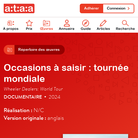
Adhérer
Connexion
À propos
Prix
Œuvres
Annuaire
Guide
Articles
Recherche
Répertoire des œuvres
Occasions à saisir : tournée
mondiale
Wheeler Dealers: World Tour
DOCUMENTAIRE
2024
•
Réalisation :
N/C
Version originale :
anglais