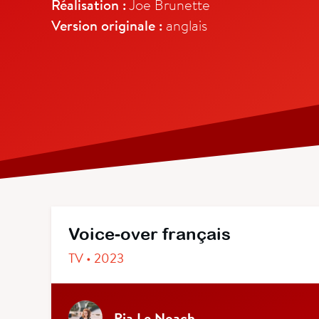
Réalisation :
Joe Brunette
Version originale :
anglais
Voice-over français
TV • 2023
Pia Le Noach