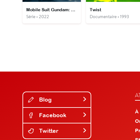
Mobile Suit Gundam: The Witch from Mercury
Twist
Série • 2022
Documentaire • 1993
A
Blog
À
Facebook
O
Twitter
P
S