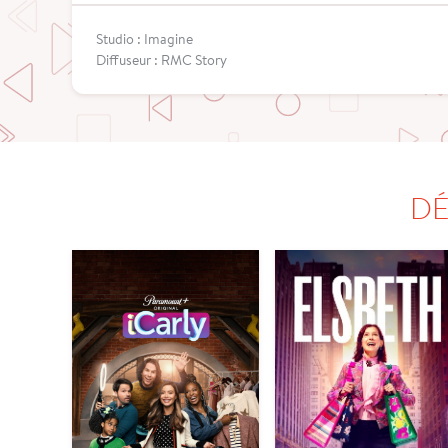
Studio : Imagine
Diffuseur : RMC Story
DÉ