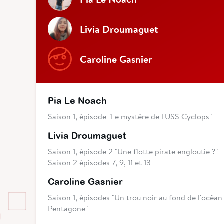
Livia Droumaguet
Caroline Gasnier
Pia Le Noach
Saison 1, épisode "Le mystère de l'USS Cyclops"
Livia Droumaguet
Saison 1, épisode 2 "Une flotte pirate engloutie ?"
Saison 2 épisodes 7, 9, 11 et 13
Caroline Gasnier
Saison 1, épisodes "Un trou noir au fond de l'océan
Pentagone"