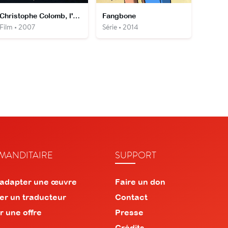
Christophe Colomb, l'énigme
Fangbone
Film • 2007
Série • 2014
ANDITAIRE
SUPPORT
 adapter une œuvre
Faire un don
er un traducteur
Contact
r une offre
Presse
Crédits