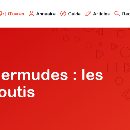
Œuvres
Annuaire
Guide
Articles
Rec
Bermudes : les
outis