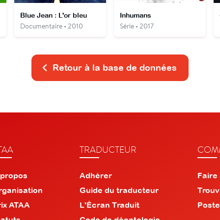
Blue Jean : L'or bleu
Inhumans
Documentaire • 2010
Série • 2017
Retour à la base de données
TAA
TRADUCTEUR
COMM
 propos
Adhérer
Faire
rganisation
Guide du traducteur
Trouv
rix ATAA
L'Écran Traduit
Poste
tatuts
Code de déontologie