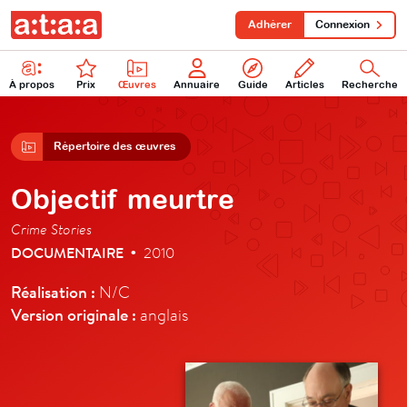
Adhérer
Connexion
À propos
Prix
Œuvres
Annuaire
Guide
Articles
Recherche
Répertoire des œuvres
Objectif meurtre
Crime Stories
DOCUMENTAIRE
2010
•
Réalisation :
N/C
Version originale :
anglais