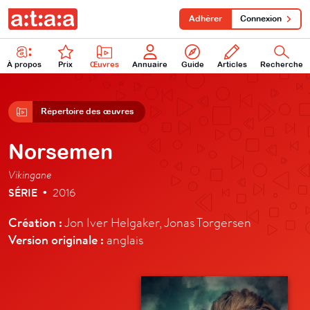
Adhérer
Connexion
À propos
Prix
Œuvres
Annuaire
Guide
Articles
Recherche
Répertoire des œuvres
Norsemen
Vikingane
SÉRIE
2016
•
Création :
Jon Iver Helgaker, Jonas Torgersen
Version originale :
anglais