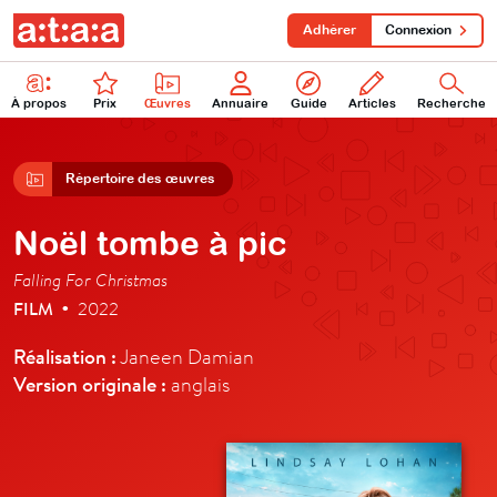
Adhérer
Connexion
À propos
Prix
Œuvres
Annuaire
Guide
Articles
Recherche
Répertoire des œuvres
Noël tombe à pic
Falling For Christmas
FILM
2022
•
Réalisation :
Janeen Damian
Version originale :
anglais