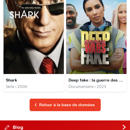
Shark
Deep fake : la guerre des (fausses) célébrités
Série • 2006
Documentaire • 2023
Retour à la base de données
Blog