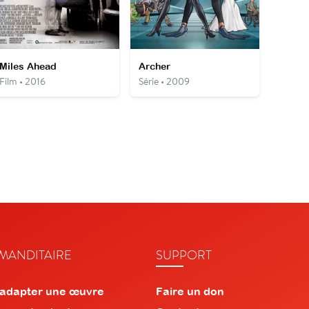
Miles Ahead
Archer
Film • 2016
Série • 2009
ANDITAIRE
SUPPORT
 adapter une œuvre
Faire un don