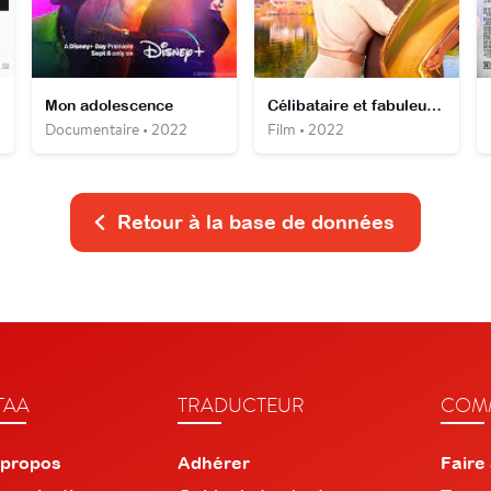
Mon adolescence
Célibataire et fabuleuse !
Documentaire • 2022
Film • 2022
Retour à la base de données
TAA
TRADUCTEUR
COMM
 propos
Adhérer
Faire