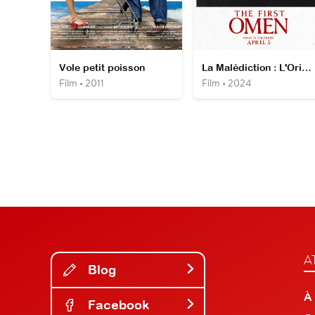
Vole petit poisson
La Malédiction : L'Origine
Film • 2011
Film • 2024
A
Blog
À
Facebook