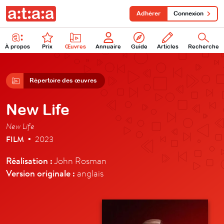
Adhérer
Connexion
À propos
Prix
Œuvres
Annuaire
Guide
Articles
Recherche
Répertoire des œuvres
New Life
New Life
FILM
2023
•
Réalisation :
John Rosman
Version originale :
anglais