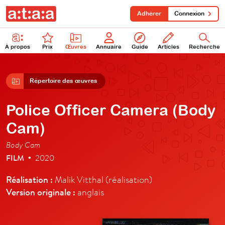
Adhérer
Connexion
À propos
Prix
Œuvres
Annuaire
Guide
Articles
Recherche
Répertoire des œuvres
Police Officer Camera (Body
Cam)
Body Cam
FILM
2020
•
Réalisation :
Malik Vitthal (réalisation)
Version originale :
anglais