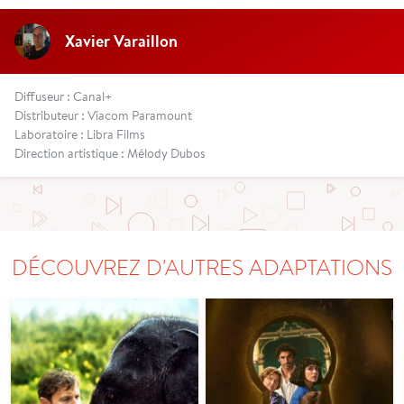
Xavier Varaillon
Diffuseur : Canal+
Distributeur : Viacom Paramount
Laboratoire : Libra Films
Direction artistique : Mélody Dubos
DÉCOUVREZ D'AUTRES ADAPTATIONS