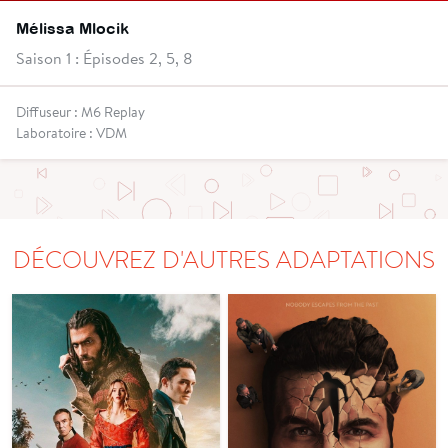
Mélissa Mlocik
Saison 1 : Épisodes 2, 5, 8
Diffuseur : M6 Replay
Laboratoire : VDM
DÉCOUVREZ D'AUTRES ADAPTATIONS