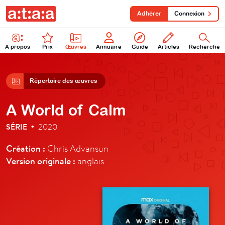
Adhérer
Connexion
À propos
Prix
Œuvres
Annuaire
Guide
Articles
Recherche
Répertoire des œuvres
A World of Calm
SÉRIE
2020
•
Création :
Chris Advansun
Version originale :
anglais