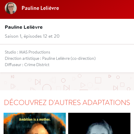
Pauline Lelièvre
Pauline Lelièvre
Saison 1, épisodes 12 et 20
Studio : MAS Productions
Direction artistique : Pauline Lelièvre (co-direction)
Diffuseur : Crime District
DÉCOUVREZ D'AUTRES ADAPTATIONS