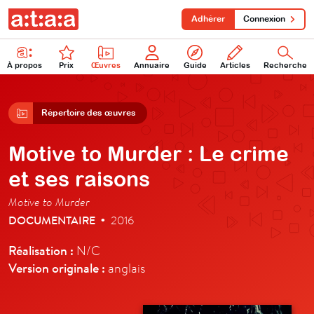
Adhérer
Connexion
À propos
Prix
Œuvres
Annuaire
Guide
Articles
Recherche
Répertoire des œuvres
Motive to Murder : Le crime
et ses raisons
Motive to Murder
DOCUMENTAIRE
2016
•
Réalisation :
N/C
Version originale :
anglais