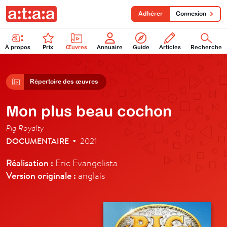
Adhérer
Connexion
À propos
Prix
Œuvres
Annuaire
Guide
Articles
Recherche
Répertoire des œuvres
Mon plus beau cochon
Pig Royalty
DOCUMENTAIRE
2021
•
Réalisation :
Eric Evangelista
Version originale :
anglais