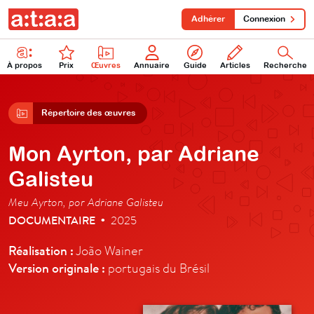
Adhérer
Connexion
À propos
Prix
Œuvres
Annuaire
Guide
Articles
Recherche
Répertoire des œuvres
Mon Ayrton, par Adriane
Galisteu
Meu Ayrton, por Adriane Galisteu
DOCUMENTAIRE
2025
•
Réalisation :
João Wainer
Version originale :
portugais du Brésil