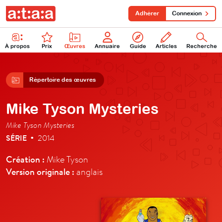
Adhérer
Connexion
À propos
Prix
Œuvres
Annuaire
Guide
Articles
Recherche
Répertoire des œuvres
Mike Tyson Mysteries
Mike Tyson Mysteries
SÉRIE
2014
•
Création :
Mike Tyson
Version originale :
anglais