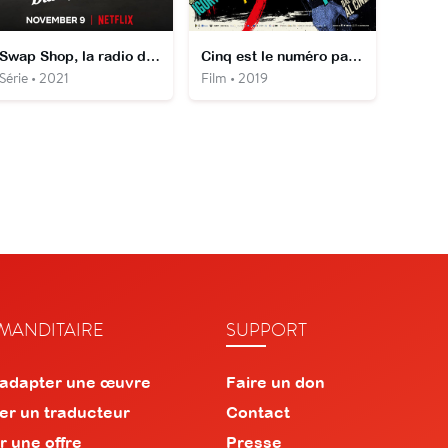
Swap Shop, la radio des bonnes affaires
Cinq est le numéro parfait
Série • 2021
Film • 2019
ANDITAIRE
SUPPORT
 adapter une œuvre
Faire un don
er un traducteur
Contact
r une offre
Presse