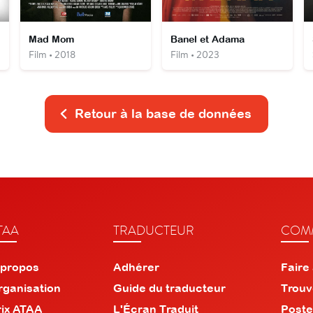
Mad Mom
Banel et Adama
Film • 2018
Film • 2023
Retour à la base de données
TAA
TRADUCTEUR
COMM
 propos
Adhérer
Faire
rganisation
Guide du traducteur
Trouv
rix ATAA
L'Écran Traduit
Poste