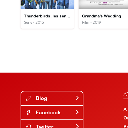
Thunderbirds, les sentinelles de l'air
Grandma's Wedding
Série • 2015
Film • 2019
A
Blog
À
Facebook
O
Twitter
P