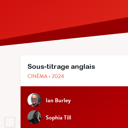
Sous-titrage anglais
CINÉMA • 2024
Ian Burley
Sophia Till