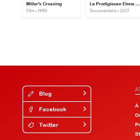
Miller's Crossing
La Prodigieuse Elena Ferrante
Film • 1990
Documentaire • 2017
A
Blog
À
Facebook
O
Twitter
P
S