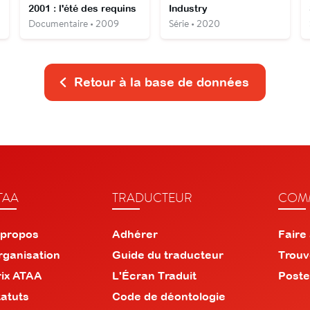
2001 : l'été des requins
Industry
Documentaire • 2009
Série • 2020
Retour à la base de données
TAA
TRADUCTEUR
COMM
 propos
Adhérer
Faire
rganisation
Guide du traducteur
Trouv
rix ATAA
L'Écran Traduit
Poste
tatuts
Code de déontologie