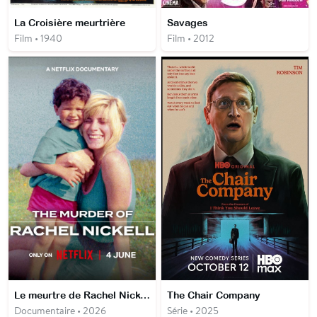
La Croisière meurtrière
Savages
Film • 1940
Film • 2012
Le meurtre de Rachel Nickell
The Chair Company
Documentaire • 2026
Série • 2025