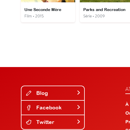
Une Seconde Mère
Parks and Recreation
Film • 2015
Série • 2009
A
Blog
À
Facebook
O
Twitter
P