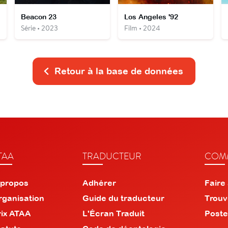
Beacon 23
Los Angeles '92
Série • 2023
Film • 2024
Retour à la base de données
TAA
TRADUCTEUR
COMM
 propos
Adhérer
Faire
rganisation
Guide du traducteur
Trouv
rix ATAA
L'Écran Traduit
Poste