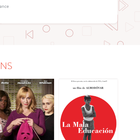
rance
ONS