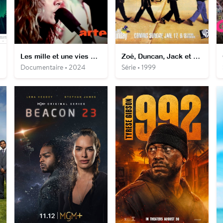
Les mille et une vies musicales de Fleetwood Mac
Zoé, Duncan, Jack et Jane
Documentaire • 2024
Série • 1999