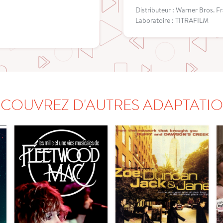
Distributeur : Warner Bros. F
Laboratoire : TITRAFILM
COUVREZ D'AUTRES ADAPTATI