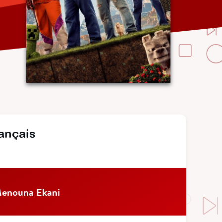
rançais
enouna Ekani