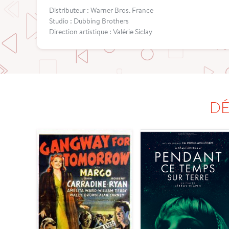
Distributeur : Warner Bros. France
Studio : Dubbing Brothers
Direction artistique : Valérie Siclay
DÉ