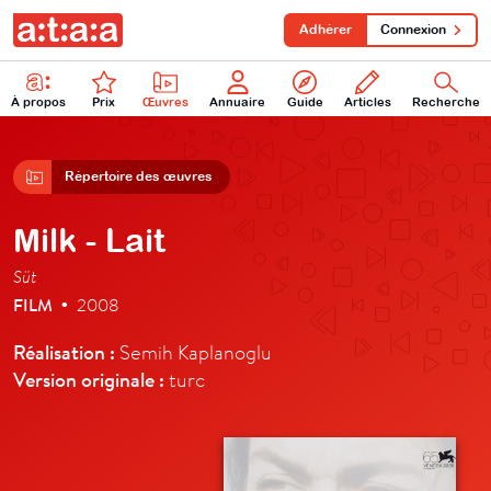
Adhérer
Connexion
À propos
Prix
Œuvres
Annuaire
Guide
Articles
Recherche
Répertoire des œuvres
Milk - Lait
Süt
FILM
2008
•
Réalisation :
Semih Kaplanoglu
Version originale :
turc