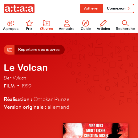
Adhérer
Connexion
À propos
Prix
Œuvres
Annuaire
Guide
Articles
Recherche
Répertoire des œuvres
Le Volcan
Der Vulkan
FILM
1999
•
Réalisation :
Ottokar Runze
Version originale :
allemand