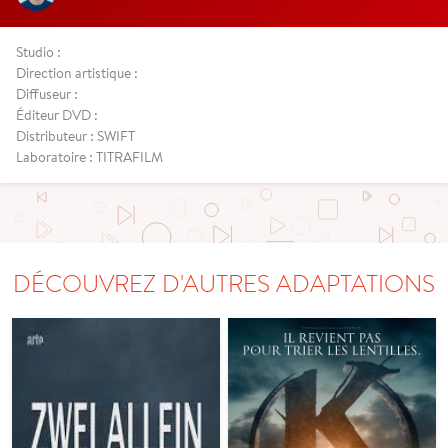
Studio :
Direction artistique :
Diffuseur :
Éditeur DVD :
Distributeur : SWIFT
Laboratoire : TITRAFILM
DÉCOUVREZ D'AUTRES ADAPTATIONS