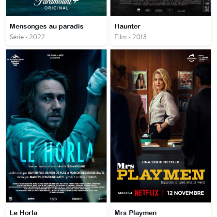
Mensonges au paradis
Haunter
Série • 2022
Film • 2013
Le Horla
Mrs Playmen