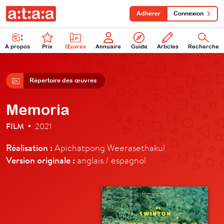
Adhérer
Connexion
À propos
Prix
Œuvres
Annuaire
Guide
Articles
Recherche
Répertoire des œuvres
Memoria
FILM
2021
•
Réalisation :
Apichatpong Weerasethakul
Version originale :
anglais / espagnol