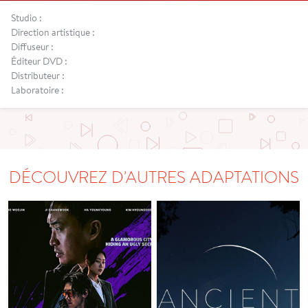
Studio :
Direction artistique :
Diffuseur :
Éditeur DVD :
Distributeur :
Laboratoire :
DÉCOUVREZ D'AUTRES ADAPTATIONS