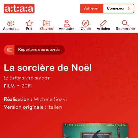
Adhérer
Connexion
À propos
Prix
Œuvres
Annuaire
Guide
Articles
Recherche
Répertoire des œuvres
La sorcière de Noël
La Befana vien di notte
FILM
2019
•
Réalisation :
Michele Soavi
Version originale :
italien