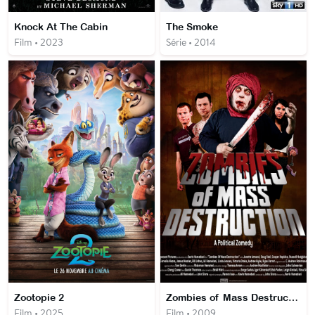
Knock At The Cabin
The Smoke
Film • 2023
Série • 2014
Zootopie 2
Zombies of Mass Destruction
Film • 2025
Film • 2009