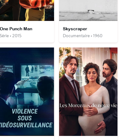
One Punch Man
Skyscraper
Série • 2015
Documentaire • 1960