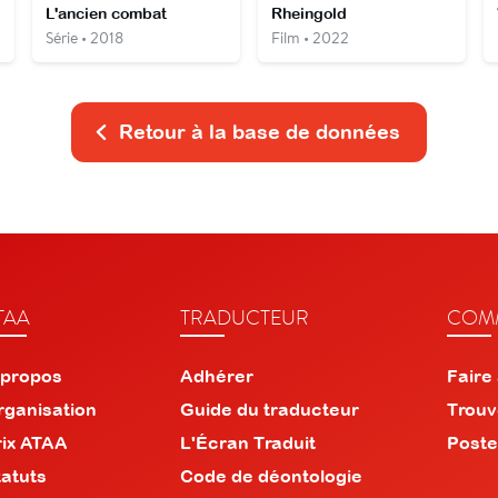
L'ancien combat
Rheingold
Série • 2018
Film • 2022
Retour à la base de données
TAA
TRADUCTEUR
COMM
 propos
Adhérer
Faire
rganisation
Guide du traducteur
Trouv
rix ATAA
L'Écran Traduit
Poste
tatuts
Code de déontologie