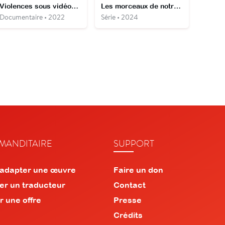
Violences sous vidéosurveillance
Les morceaux de notre vie
Documentaire • 2022
Série • 2024
ANDITAIRE
SUPPORT
 adapter une œuvre
Faire un don
er un traducteur
Contact
r une offre
Presse
Crédits