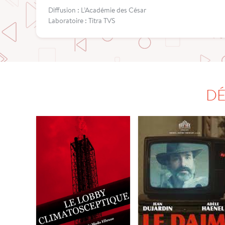
Diffusion : L’Académie des César
Laboratoire : Titra TVS
DÉ