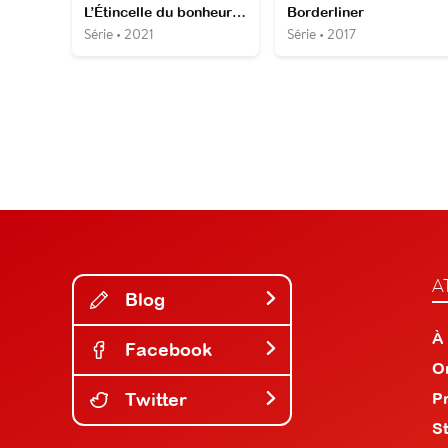
L’Étincelle du bonheur avec Marie Kondo
Borderliner
Série • 2021
Série • 2017
A
Blog
À
Facebook
O
Twitter
P
S